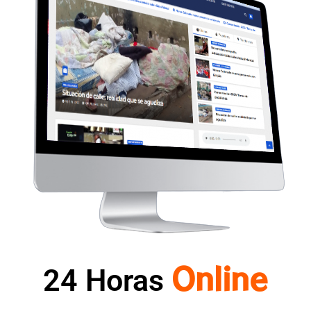
O
n
l
i
n
e
24 Horas