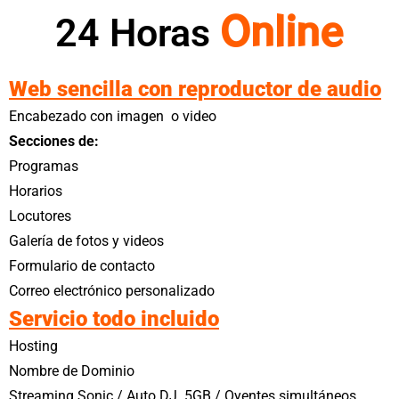
e
n
o
S
n
24 Horas
i
n
l
Web sencilla con reproductor de audio
Encabezado con imagen o video
Secciones de:
Programas
Horarios
Locutores
Galería de fotos y videos
Formulario de contacto
Correo electrónico personalizado
Servicio todo incluido
Hosting
Nombre de Dominio
Streaming Sonic / Auto DJ 5GB / Oyentes simultáneos